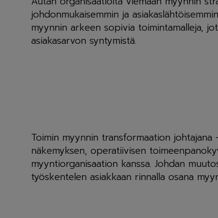
Autan organisaatioita viemään myynnin st
johdonmukaisemmin ja asiakaslähtöisemmin.
myynnin arkeen sopivia toimintamalleja, jot
asiakasarvon syntymistä.
Toimin myynnin transformaation johtajana 
näkemyksen, operatiivisen toimeenpanokyvyn
myyntiorganisaation kanssa. Johdan muuto
työskentelen asiakkaan rinnalla osana myy