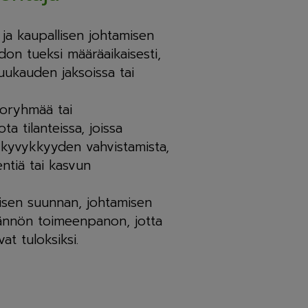
ja kaupallisen johtamisen
don tueksi määräaikaisesti,
kuukauden jaksoissa tai
toryhmää tai
ta tilanteissa, joissa
 kyvykkyyden vahvistamista,
ntiä tai kasvun
isen suunnan, johtamisen
tännön toimeenpanon, jotta
at tuloksiksi.