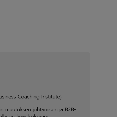
usiness Coaching Institute)
in muutoksen johtamisen ja B2B-
jolla on laaja kokemus