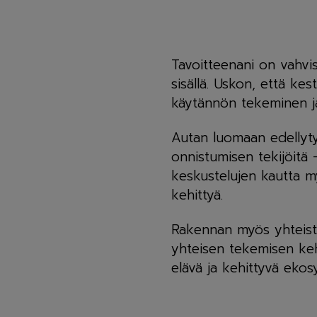
Tavoitteenani on vahvis
sisällä.
Uskon, että kes
käytännön tekeminen j
Autan luomaan edellytyks
onnistumisen tekijöitä 
keskustelujen kautta my
kehittyä.
Rakennan myös yhteisty
yhteisen tekemisen kehi
elävä ja kehittyvä ekosy