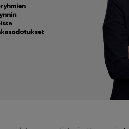
toryhmien
ynnin
issa
iakasodotukset