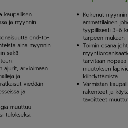
 kaupallisen
Kokenut myynnin 
ssä ja myynnin
ammattilainen joh
tyypillisesti 3–6 
okonaisuutta end-to-
tarpeen mukaan.
nteista aina myynnin
Toimin osana joh
iin sekä
myyntiorganisaatio
teen.
tarvitaan nopeaa
 ajurit, arvioimaan
muutoksen läpivie
alleja ja
kiihdyttämistä.
 ratkaisut viedään
Varmistan kaupall
sseissa ja
rakenteet ja käy
tavoitteet muuttuv
tegia muuttuu
i tulokseksi.