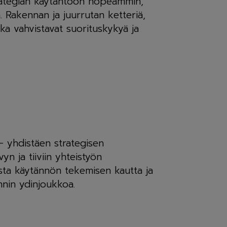
rategian käytäntöön nopeammin,
 Rakennan ja juurrutan ketteriä,
ka vahvistavat suorituskykyä ja
– yhdistäen strategisen
 ja tiiviin yhteistyön
sta käytännön tekemisen kautta ja
nnin ydinjoukkoa.