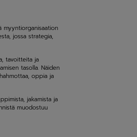
tä myyntiorganisaation
ta, jossa strategia,
 tavoitteita ja
tamisen tasolla. Näiden
 hahmottaa, oppia ja
ppimista, jakamista ja
yynnistä muodostuu