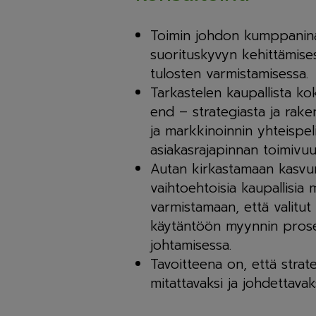
Toimin johdon kumppanina
suorituskyvyn kehittämise
tulosten varmistamisessa.
Tarkastelen kaupallista k
end – strategiasta ja rake
ja markkinoinnin yhteispel
asiakasrajapinnan toimivuu
Autan kirkastamaan kasvun
vaihtoehtoisia kaupallisia m
varmistamaan, että valitut
käytäntöön myynnin prose
johtamisessa.
Tavoitteena on, että stra
mitattavaksi ja johdettavaks