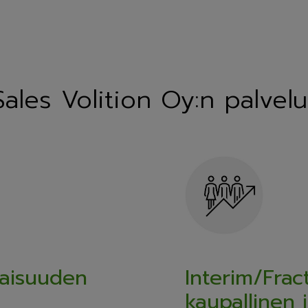
Sales Volition Oy:n palvelu
naisuuden
Interim/Frac
kaupallinen 