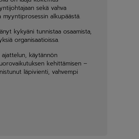
yntijohtajaan sekä vahva
 myyntiprosessin alkupäästä.
änyt kykyäni tunnistaa osaamista,
yksiä organisaatioissa.
 ajattelun, käytännön
vuorovaikutuksen kehittämisen –
stunut läpivienti, vahvempi