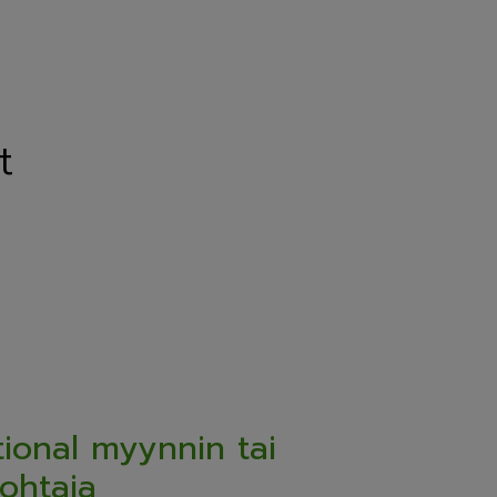
t
tional myynnin tai
johtaja