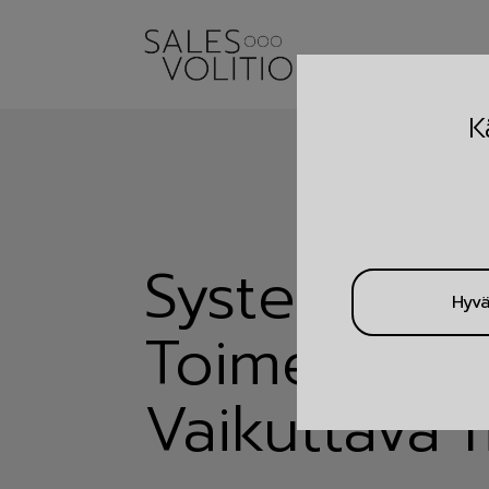
K
Systeemi.
Hyv
Toimeenpan
Vaikuttava 