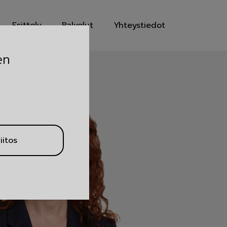
Esittely
Palvelut
Yhteystiedot
en
iitos