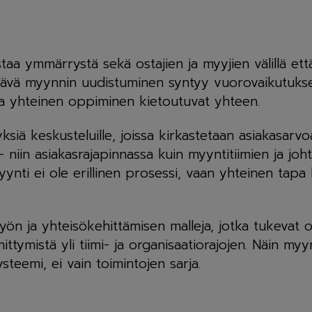
taa ymmärrystä sekä ostajien ja myyjien välillä et
tävä myynnin uudistuminen syntyy vuorovaikutukses
a yhteinen oppiminen kietoutuvat yhteen.
iä keskusteluille, joissa kirkastetaan asiakasarvoa,
– niin asiakasrajapinnassa kuin myyntitiimien ja joh
ynti ei ole erillinen prosessi, vaan yhteinen tapa
ön ja yhteisökehittämisen malleja, jotka tukevat o
ttymistä yli tiimi- ja organisaatiorajojen. Näin m
steemi, ei vain toimintojen sarja.